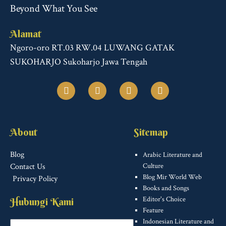
Beyond What You See
Alamat
Ngoro-oro RT.03 RW.04 LUWANG GATAK
SUKOHARJO Sukoharjo Jawa Tengah
F
T
I
T
a
w
n
u
c
i
s
m
e
t
t
b
b
t
a
l
o
e
g
r
About
Sitemap
o
r
r
k
a
m
Blog
Arabic Literature and
Contact Us
Culture
Blog Mir World Web
Privacy Policy
Books and Songs
Editor's Choice
Hubungi Kami
Feature
Indonesian Literature and
Name