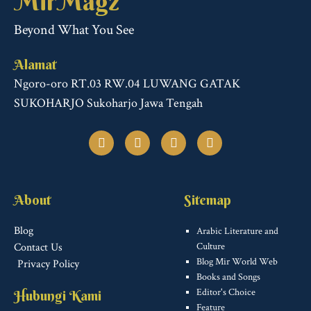
MirMagz
Beyond What You See
Alamat
Ngoro-oro RT.03 RW.04 LUWANG GATAK
SUKOHARJO Sukoharjo Jawa Tengah
F
T
I
T
a
w
n
u
c
i
s
m
e
t
t
b
b
t
a
l
o
e
g
r
About
Sitemap
o
r
r
k
a
m
Blog
Arabic Literature and
Contact Us
Culture
Blog Mir World Web
Privacy Policy
Books and Songs
Editor's Choice
Hubungi Kami
Feature