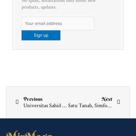
No spam, notifications only about new
products, updates.
Prev
Next
Previous
Next
Universitas Sahid Surakarta Wujudkan Seni Inklusif bagi Difabel Klaten Lewat Program PISN: Dari Workshop Lukis hingga Batik Ciprat
Satu Tanah, Simfoni Suara, Harmoni Tenun: Dari Perbatasan Indonesia–Timor Leste, Ribuan Pemuda Menenun Identitas Bersama di Fulan Fehan 2026