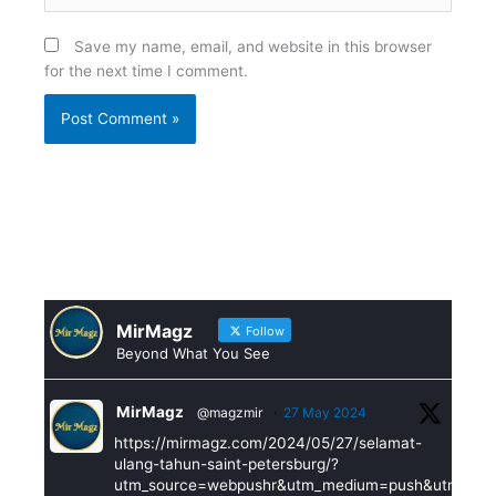
Save my name, email, and website in this browser
for the next time I comment.
MirMagz
Follow
Beyond What You See
MirMagz
@magzmir
·
27 May 2024
https://mirmagz.com/2024/05/27/selamat-
ulang-tahun-saint-petersburg/?
utm_source=webpushr&utm_medium=push&utm_ca