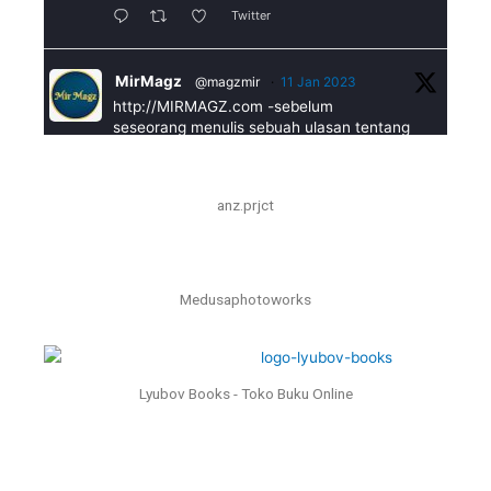
Twitter
MirMagz
@magzmir
·
11 Jan 2023
http://MIRMAGZ.com -sebelum
seseorang menulis sebuah ulasan tentang
suatu buku, perlu untuk mengerti mengapa dia
melakukannya. #caramenulisresensi
anz.prjct
https://mirmagz.com/2023/01/11/cara-
menulis-ulasan-buku-yang-mudah-dan-
menyenangkan/
Medusaphotoworks
Twitter
Load More
Lyubov Books - Toko Buku Online