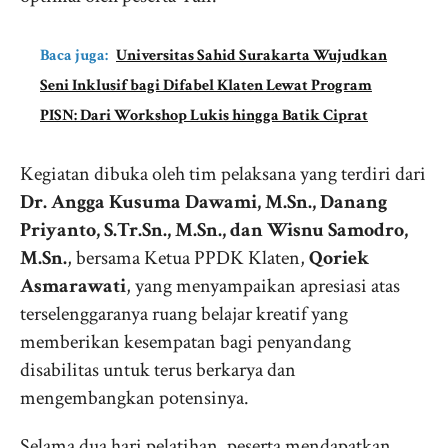
Baca juga:
Universitas Sahid Surakarta Wujudkan
Seni Inklusif bagi Difabel Klaten Lewat Program
PISN: Dari Workshop Lukis hingga Batik Ciprat
Kegiatan dibuka oleh tim pelaksana yang terdiri dari
Dr. Angga Kusuma Dawami, M.Sn., Danang
Priyanto, S.Tr.Sn., M.Sn., dan Wisnu Samodro,
M.Sn.
, bersama Ketua PPDK Klaten,
Qoriek
Asmarawati
, yang menyampaikan apresiasi atas
terselenggaranya ruang belajar kreatif yang
memberikan kesempatan bagi penyandang
disabilitas untuk terus berkarya dan
mengembangkan potensinya.
Selama dua hari pelatihan, peserta mendapatkan