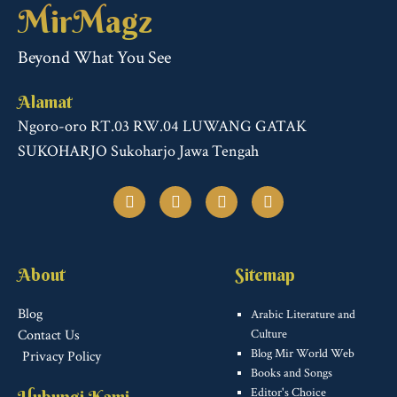
MirMagz
Beyond What You See
Alamat
Ngoro-oro RT.03 RW.04 LUWANG GATAK
SUKOHARJO Sukoharjo Jawa Tengah
F
T
I
T
a
w
n
u
c
i
s
m
e
t
t
b
b
t
a
l
o
e
g
r
About
Sitemap
o
r
r
k
a
m
Blog
Arabic Literature and
Contact Us
Culture
Blog Mir World Web
Privacy Policy
Books and Songs
Editor's Choice
Hubungi Kami