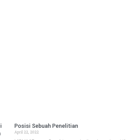
i
Posisi Sebuah Penelitian
April 22, 2022
m