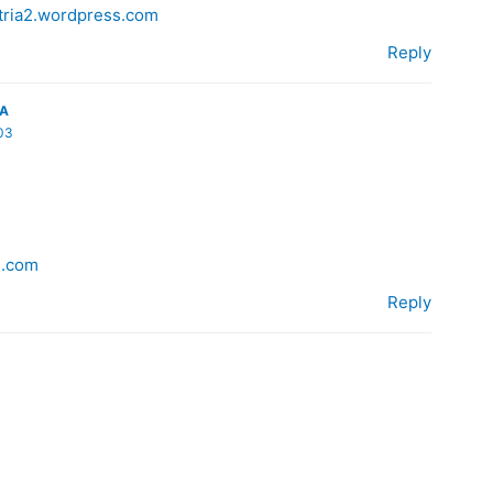
tria2.wordpress.com
Reply
RA
03
s.com
Reply