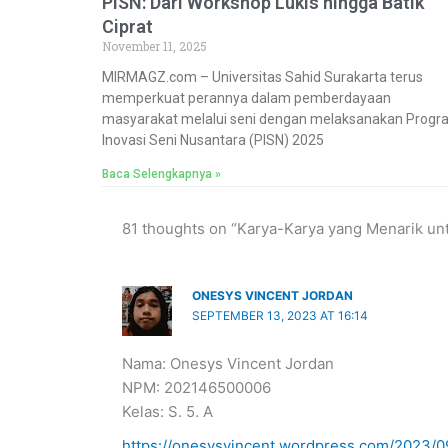
PISN: Dari Workshop Lukis hingga Batik
Ciprat
November 11, 2025
MIRMAGZ.com – Universitas Sahid Surakarta terus
memperkuat perannya dalam pemberdayaan
masyarakat melalui seni dengan melaksanakan Progr
Inovasi Seni Nusantara (PISN) 2025
Baca Selengkapnya »
81 thoughts on “Karya-Karya yang Menarik un
ONESYS VINCENT JORDAN
SEPTEMBER 13, 2023 AT 16:14
Nama: Onesys Vincent Jordan
NPM: 202146500006
Kelas: S. 5. A
https://onesysvincent.wordpress.com/2023/09