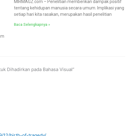
MIRMAGZ.com – Penelitian memberikan dampak positif
tentang kehidupan manusia secara umum. Implikasi yang
setiap hari kita rasakan, merupakan hasil penelitian
Baca Selengkapnya »
am
tuk Dihadirkan pada Bahasa Visual”
/12/birth-of-tragedy/